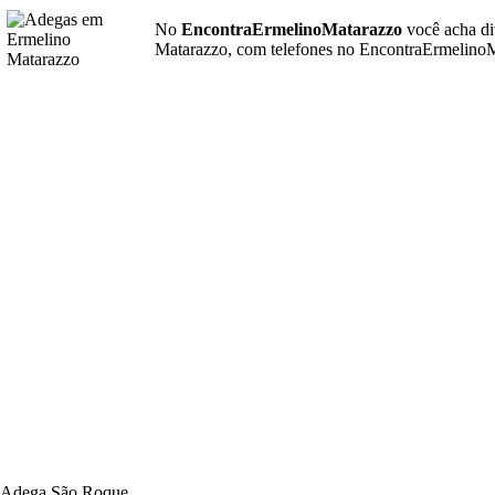
No
EncontraErmelinoMatarazzo
você acha di
Matarazzo, com telefones no EncontraErmelinoMa
Adega São Roque