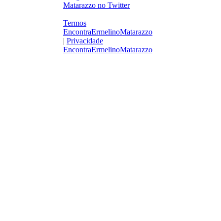
Termos
EncontraErmelinoMatarazzo
|
Privacidade
EncontraErmelinoMatarazzo