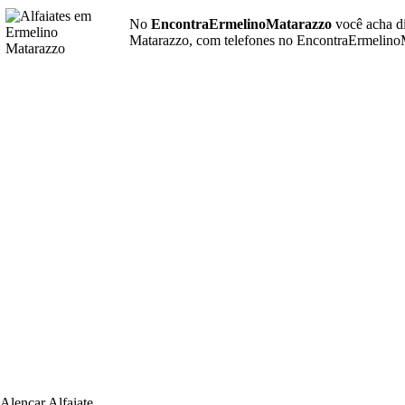
No
EncontraErmelinoMatarazzo
você acha d
Matarazzo, com telefones no EncontraErmelinoMa
Alencar Alfaiate