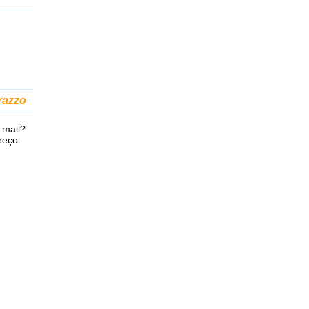
razzo
-mail?
reço