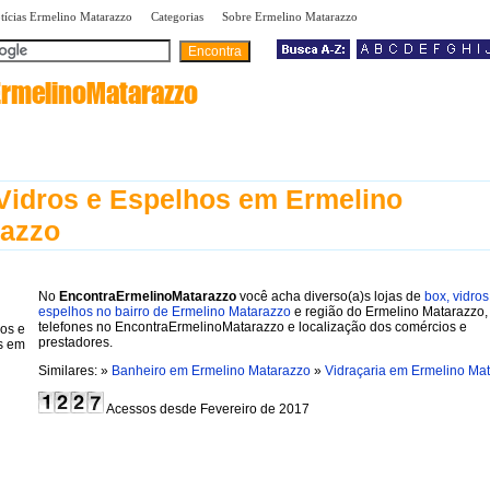
|
|
|
tícias Ermelino Matarazzo
Categorias
Sobre Ermelino Matarazzo
ErmelinoMatarazzo
Vidros e Espelhos em Ermelino
razzo
No
EncontraErmelinoMatarazzo
você acha diverso(a)s lojas de
box, vidros
espelhos no bairro de Ermelino Matarazzo
e região do Ermelino Matarazzo
telefones no EncontraErmelinoMatarazzo e localização dos comércios e
prestadores.
Similares: »
Banheiro em Ermelino Matarazzo
»
Vidraçaria em Ermelino Ma
Acessos desde Fevereiro de 2017