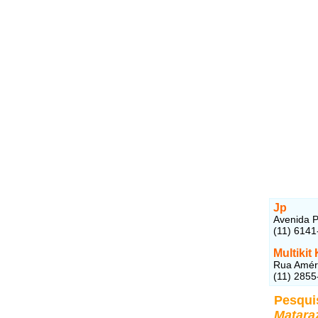
Jp
Avenida P
(11) 6141
Multikit
Rua Améri
(11) 2855
Pesqui
Matara