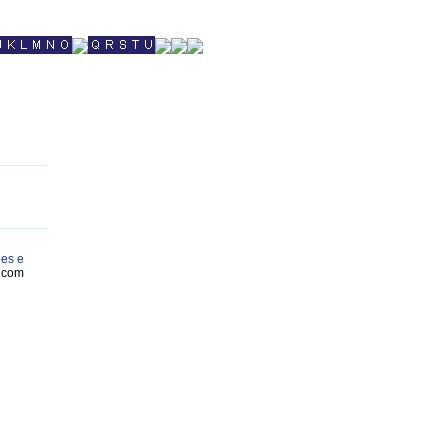
ões e
, com