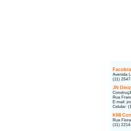
Facobra
Avenida L
(11) 2547
JN Dini
Construçã
Rua Franc
E-mail: j
Celular: 
KMI Con
Rua Fiora
(11) 2214