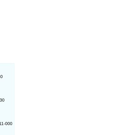
60
130
811-000