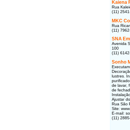
Kaiena 
Rua Kalei
(11) 2541
MKC Con
Rua Ricar
(11) 7962
SNA Emp
Avenida S
100
(11) 6142
Sonho 
Executamo
Decoração
lustres. I
purificad
de lavar,
de fechad
Instalaçã
Ajustar d
Rua São P
Site: ww
E-mail: 
(11) 2885