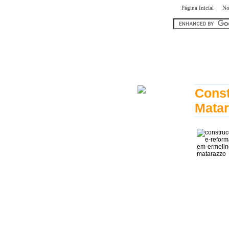
|
Página Inicial
No
encontr
Const
Mata