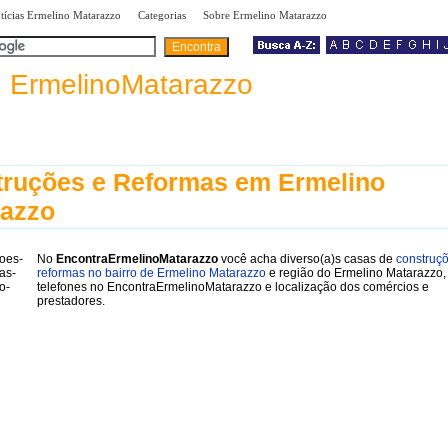
|
|
|
tícias Ermelino Matarazzo
Categorias
Sobre Ermelino Matarazzo
a
ErmelinoMatarazzo
ruções e Reformas em Ermelino
razzo
No
EncontraErmelinoMatarazzo
você acha diverso(a)s casas de
construç
reformas no bairro de Ermelino Matarazzo
e região do Ermelino Matarazzo
telefones no EncontraErmelinoMatarazzo e localização dos comércios e
prestadores.