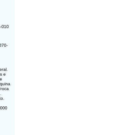
3-010
870-
ral.
s e
de
aquina
Troca
.
to.
-000