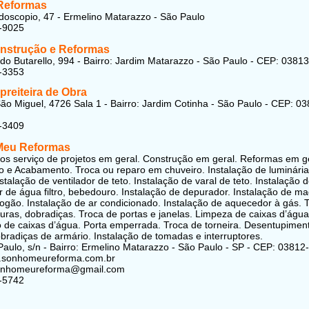
Reformas
doscopio, 47 - Ermelino Matarazzo - São Paulo
-9025
strução e Reformas
do Butarello, 994 - Bairro: Jardim Matarazzo - São Paulo - CEP: 0381
-3353
reiteira de Obra
ão Miguel, 4726 Sala 1 - Bairro: Jardim Cotinha - São Paulo - CEP: 03
-3409
Meu Reformas
s serviço de projetos em geral. Construção em geral. Reformas em ge
 e Acabamento. Troca ou reparo em chuveiro. Instalação de luminária
nstalação de ventilador de teto. Instalação de varal de teto. Instalação 
or de água filtro, bebedouro. Instalação de depurador. Instalação de m
 fogão. Instalação de ar condicionado. Instalação de aquecedor à gás. 
uras, dobradiças. Troca de portas e janelas. Limpeza de caixas d’água
o de caixas d’água. Porta emperrada. Troca de torneira. Desentupimen
obradiças de armário. Instalação de tomadas e interruptores.
aulo, s/n - Bairro: Ermelino Matarazzo - São Paulo - SP - CEP: 03812
w.sonhomeureforma.com.br
sonhomeureforma@gmail.com
-5742