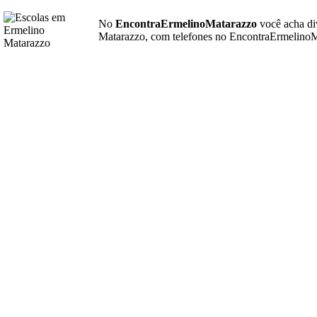
No
EncontraErmelinoMatarazzo
você acha di
Matarazzo, com telefones no EncontraErmelinoMa