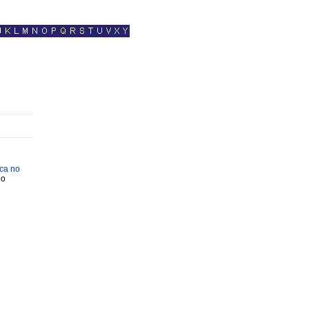
ica no
no