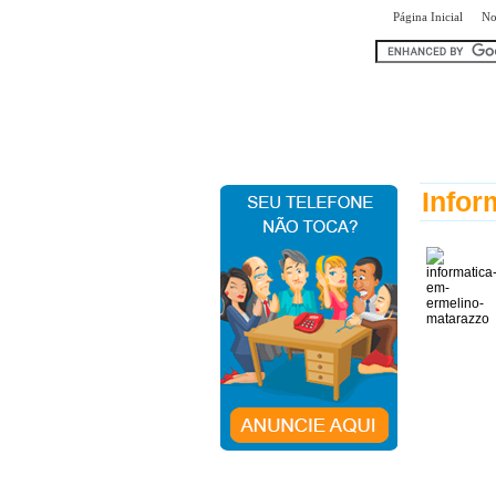
|
Página Inicial
No
encontr
Infor