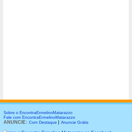
Sobre o EncontraErmelinoMatarazzo
Fale com EncontraErmelinoMatarazzo
ANUNCIE:
|
Com Destaque
Anuncie Grátis