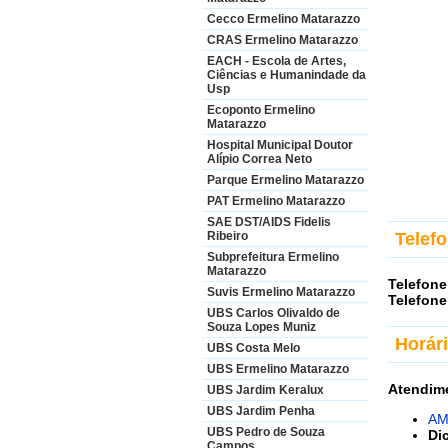
Cecco Ermelino Matarazzo
CRAS Ermelino Matarazzo
EACH - Escola de Artes,
Ciências e Humanindade da
Usp
Ecoponto Ermelino
Matarazzo
Hospital Municipal Doutor
Alípio Correa Neto
Parque Ermelino Matarazzo
PAT Ermelino Matarazzo
SAE DST/AIDS Fidelis
Telef
Ribeiro
Subprefeitura Ermelino
Matarazzo
Telefone
Suvis Ermelino Matarazzo
Telefone
UBS Carlos Olivaldo de
Souza Lopes Muniz
Horár
UBS Costa Melo
UBS Ermelino Matarazzo
Atendim
UBS Jardim Keralux
UBS Jardim Penha
AM
UBS Pedro de Souza
Di
Campos