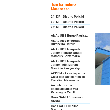
Em Ermelino
Matarazzo
24° DP - Distrito Policial
62° DP - Distrito Policial
64° DP - Distrito Policial
AMA / UBS Burgo Paulista
AMA / UBS Integrada
Humberto Cerruti
AMA / UBS Integrada
Jardim Popular Doutor
Matheus Santamaria
AMA / UBS Integrada
Jardim Três Marias
Mauricio Zamijovsky
ACDEM - Associação da
Casa dos Deficientes de
Ermelino Matarazzo
Ambulatório de
Especialidades Vila
Paranaguá Ceo II
Base SAMU Boturussu
AM966
Caps Ad II Ermelino
Matarazzo