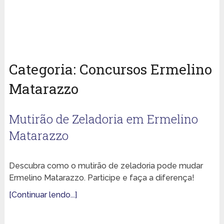
Categoria:
Concursos Ermelino
Matarazzo
Mutirão de Zeladoria em Ermelino
Matarazzo
Descubra como o mutirão de zeladoria pode mudar
Ermelino Matarazzo. Participe e faça a diferença!
[Continuar lendo...]